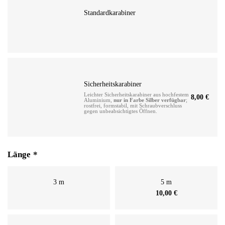
Standardkarabiner
Sicherheitskarabiner
Leichter Sicherheitskarabiner aus hochfestem
8,00
€
Aluminium,
nur in Farbe Silber verfügbar
;
rostfrei, formstabil, mit Schraubverschluss
gegen unbeabsichtigtes Öffnen.
Länge
*
3 m
5 m
10,00
€