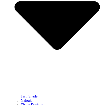
TwinShade
Nalouk
Thane Designs