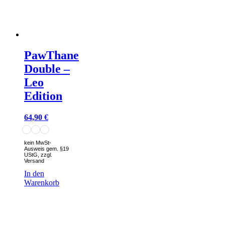
PawThane
Double –
Leo
Edition
64,90
€
kein MwSt-
Ausweis gem. §19
UStG, zzgl.
Versand
In den
Warenkorb