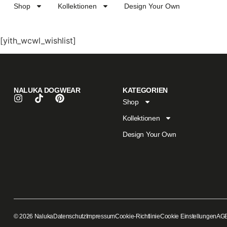
Shop
Kollektionen
Design Your Own
[yith_wcwl_wishlist]
NALUKA DOGWEAR
KATEGORIEN
Shop
Kollektionen
Design Your Own
© 2026 Naluka
Datenschutz
Impressum
Cookie-Richtlinie
Cookie Einstellungen
AG