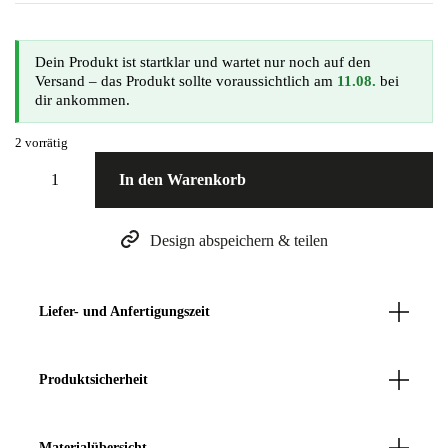
Dein Produkt ist startklar und wartet nur noch auf den
Versand – das Produkt sollte voraussichtlich am
11.08.
bei
dir ankommen.
2 vorrätig
In den Warenkorb
Design abspeichern & teilen
Liefer- und Anfertigungszeit
Unsere Produkte in liebevoller Handarbeit gefertigt werden,
beträgt die Anfertigungszeit in der Regel 7 bis 10 Tage und kann
bei hohem Bestellaufkommen bis zu 30 Tage dauern.
Produktsicherheit
Nach Abschluss der Fertigung beträgt die Lieferzeit zwischen 3-
Herstellerinformationen
4 Werktage.
Taunusstraße 14
Materialübersicht