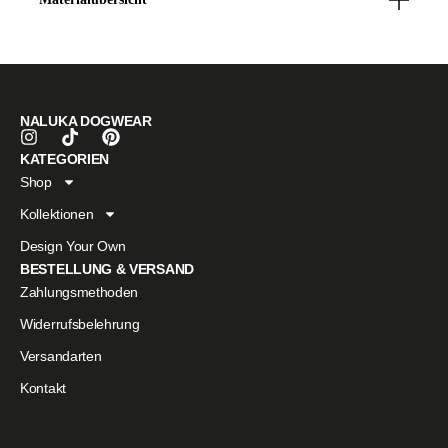
63526 Erlensee
Unisex-Stickmütze aus strapazierfähigem Polyester in Beige mit
Deutschland
liebevoll besticktem Herz.
E-Mail:
office@naluka.de
Bequem, formstabil und in Einheitsgröße passt zu jedem Look.
Verantwortliche Person in der EU
Laura Dietzel
NALUKA DOGWEAR
KATEGORIEN
Shop
Kollektionen
Design Your Own
BESTELLUNG & VERSAND
Zahlungsmethoden
Widerrufsbelehrung
Versandarten
Kontakt