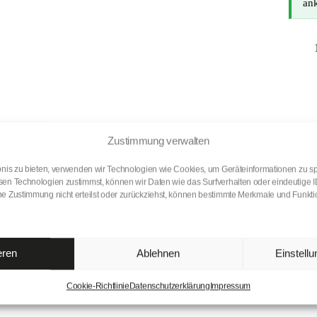
an
Zustimmung verwalten
Li
Un
bnis zu bieten, verwenden wir Technologien wie Cookies, um Geräteinformationen zu s
be
en Technologien zustimmst, können wir Daten wie das Surfverhalten oder eindeutige I
ka
e Zustimmung nicht erteilst oder zurückziehst, können bestimmte Merkmale und Funktio
Pr
He
Na
zw
Ta
Ma
eren
Ablehnen
Einstell
63
13
De
Me
Cookie-Richtlinie
Datenschutzerklärung
Impressum
E-
So
Pf
Di
Ve
Un