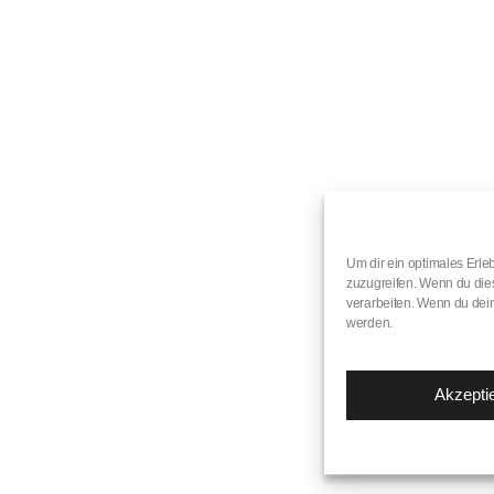
Um dir ein optimales Erle
zuzugreifen. Wenn du dies
verarbeiten. Wenn du dein
werden.
Akzepti