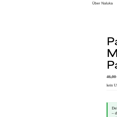
Über Naluka
P
M
P
46,0
kein U
Dei
– d