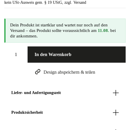
kein USt-Ausweis gem. § 19 UStG, zzgl. Versand
Dein Produkt ist startklar und wartet nur noch auf den
Versand – das Produkt sollte voraussichtlich am
11.08.
bei
dir ankommen.
In den Warenkorb
Design abspeichern & teilen
Liefer- und Anfertigungszeit
Unsere Produkte in liebevoller Handarbeit gefertigt werden,
beträgt die Anfertigungszeit in der Regel 7 bis 10 Tage und kann
bei hohem Bestellaufkommen bis zu 30 Tage dauern.
Produktsicherheit
Nach Abschluss der Fertigung beträgt die Lieferzeit zwischen 3-
Herstellerinformationen
4 Werktage.