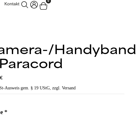
0
Kontakt
amera-/Handyband
 Paracord
0
€
St-Ausweis gem. § 19 UStG, zzgl. Versand
e
*