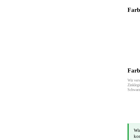
Farb
Farb
Wir ver
Zinkleg
Schwarz 
Wir
ko