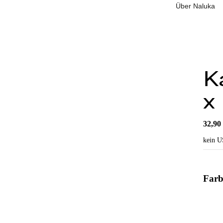
Über Naluka
K
x
32,9
kein U
Farb