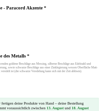
e - Paracord Akzente
*
e des Metalls
*
wenden goldene Beschläge aus Messing, silberne Beschläge aus Edelstahl und
ierung, sowie schwarze Beschläge aus einer Zinklegierung wessen Oberfläche Matt-
veredelt ist (die schwarze Veredelung kann sich mit der Zeit ablösen).
 fertigen deine Produkte von Hand – deine Bestellung
mmt voraussichtlich zwischen
13. August
und
18. August