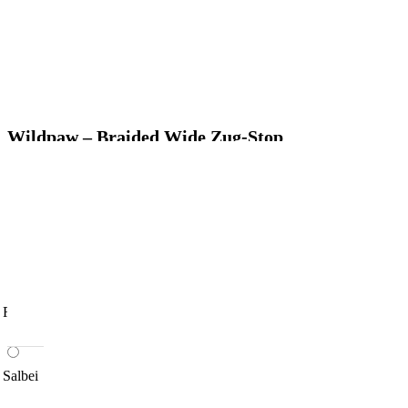
Wildpaw – Braided Wide Zug-Stop
58,90
€
kein USt-Ausweis gem. § 19 UStG, zzgl. Versand
Kategorien:
Hundehalsbänder
,
Wildpaw
Farbe - Rückenadapter
*
Rosa
Salbei