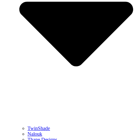
TwinShade
Nalouk
Thane Designs