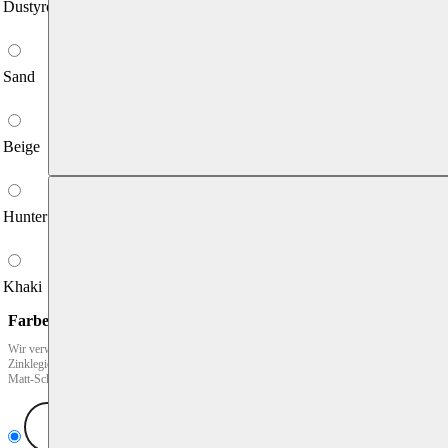
Dustyrosa
Sand
Beige
Hunter Grün
Khaki
Farbe des Metalls
*
Wir verwenden goldene Beschläge aus Messing, silberne Beschläge aus Edelstahl und
Zinklegierung, sowie schwarze Beschläge aus einer Zinklegierung wessen Oberfläche
Matt-Schwarz veredelt ist (die schwarze Veredelung kann sich mit der Zeit ablösen).