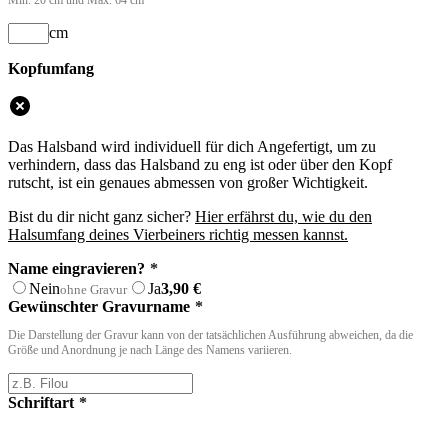
cm
Kopfumfang
Das Halsband wird individuell für dich Angefertigt, um zu
verhindern, dass das Halsband zu eng ist oder über den Kopf
rutscht, ist ein genaues abmessen von großer Wichtigkeit.
Bist du dir nicht ganz sicher?
Hier erfährst du, wie du den
Halsumfang deines Vierbeiners richtig messen kannst.
Name eingravieren?
*
Nein
Ja
3,90
€
ohne Gravur
Gewünschter Gravurname
*
Die Darstellung der Gravur kann von der tatsächlichen Ausführung abweichen, da die
Größe und Anordnung je nach Länge des Namens variieren.
Schriftart
*