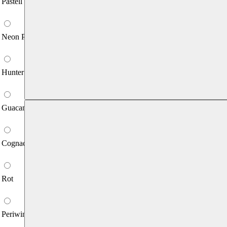
Pastell Blau
Neon Pink
Hunter Grün
Guacamole
Cognac
Rot
Periwinkle