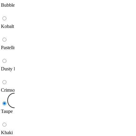
Bubblegum
Kobalt Blau
Pastellrosa
Dusty Pink
Crimson
Taupe
Khaki