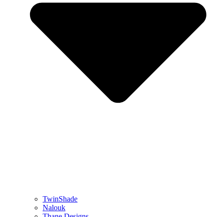
TwinShade
Nalouk
Thane Designs