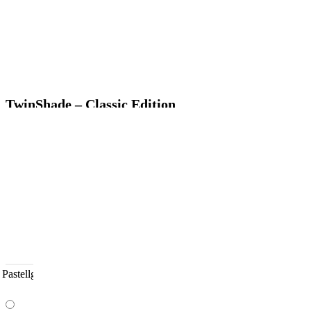
TwinShade – Classic Edition
46,90
€
Zweifarbiges BioThane® Halsband mit durchdachtem Design,
langlebig, pflegeleicht und individuell kombinierbar.
kein USt-Ausweis gem. § 19 UStG, zzgl. Versand
Kategorien:
Design Your Own
,
TwinShade
Farbe - Rückenadapter
*
Pastellgrün