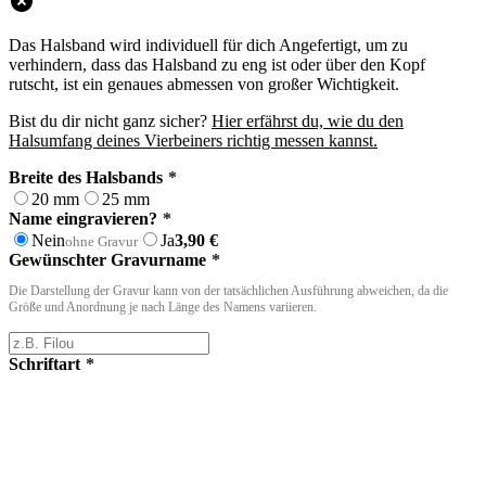
Das Halsband wird individuell für dich Angefertigt, um zu
verhindern, dass das Halsband zu eng ist oder über den Kopf
rutscht, ist ein genaues abmessen von großer Wichtigkeit.
Bist du dir nicht ganz sicher?
Hier erfährst du, wie du den
Halsumfang deines Vierbeiners richtig messen kannst.
Breite des Halsbands
*
20 mm
25 mm
Name eingravieren?
*
Nein
Ja
3,90
€
ohne Gravur
Gewünschter Gravurname
*
Die Darstellung der Gravur kann von der tatsächlichen Ausführung abweichen, da die
Größe und Anordnung je nach Länge des Namens variieren.
Schriftart
*