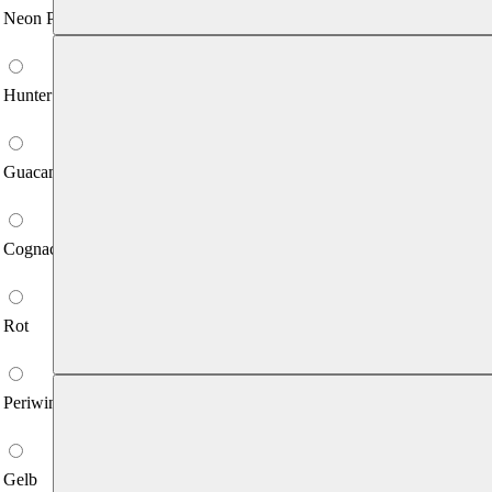
Neon Pink
Hunter Grün
Guacamole
Cognac
Rot
Periwinkle
Gelb