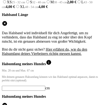
XS
S
M
2,00
€
L
25 - 32 cm
32 - 40 cm
38 - 45 cm
43 - 50
4,00
€
XL
4,00
€
cm
48 - 54 cm
Halsband Länge
Das Halsband wird individuell für dich Angefertigt, um zu
verhindern, dass das Halsband zu eng ist oder über den Kopf
rutscht, ist ein genaues abmessen von großer Wichtigkeit.
Bist du dir nicht ganz sicher?
Hier erfährst du, wie du den
Halsumfang deines Vierbeiners richtig messen kannst.
Halsumfang meines Hundes
Min. 20 cm und Max. 67 cm
Mit deinem genauen Halsumfang können wir das Halsband optimal anpassen, damit es
perfekt sitzt (optional).
cm
Halsumfang meines Hundes