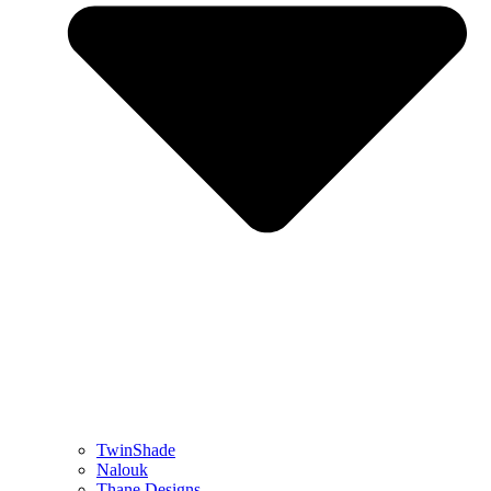
TwinShade
Nalouk
Thane Designs